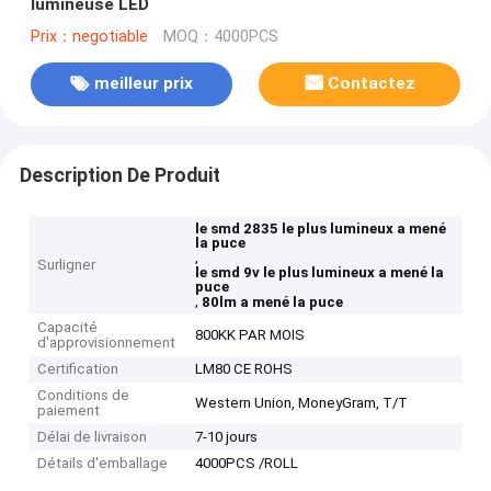
lumineuse LED
Prix：negotiable
MOQ：4000PCS
meilleur prix
Contactez
Description De Produit
le smd 2835 le plus lumineux a mené
la puce
,
Surligner
le smd 9v le plus lumineux a mené la
puce
,
80lm a mené la puce
Capacité
800KK PAR MOIS
d'approvisionnement
Certification
LM80 CE ROHS
Conditions de
Western Union, MoneyGram, T/T
paiement
Délai de livraison
7-10 jours
Détails d'emballage
4000PCS /ROLL