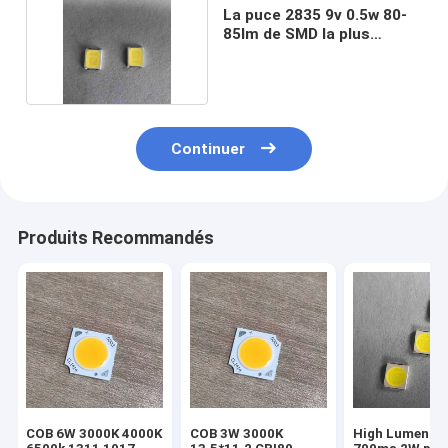
La puce 2835 9v 0.5w 80-
85lm de SMD la plus
lumineuse LED
Continuer
Produits Recommandés
COB 6W 3000K 4000K
COB 3W 3000K
High Lumen 20