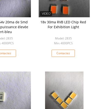
54v 20ma de Smd
18v 30ma RVB LED Chip Red
puissance élevée
For Exhibition Light
ert-bleu
del: 2835
Model: 2835
: 4000PCS
Min: 4000PCS
ontactez
Contactez