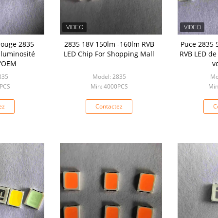
rouge 2835
2835 18V 150lm -160lm RVB
Puce 2835 
 luminosité
LED Chip For Shopping Mall
RVB LED de 
d'OEM
v
835
Model: 2835
Mo
0PCS
Min: 4000PCS
Min
ez
Contactez
C