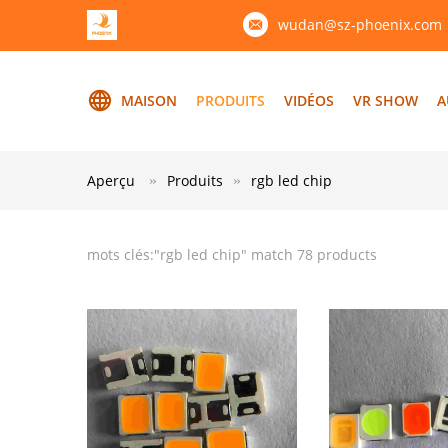
wudan@sz-phoenix.com
MAISON
PRODUITS
VIDÉOS
VR SHOW
A
Aperçu
Produits
rgb led chip
mots clés:"
rgb led chip
" match 78 products