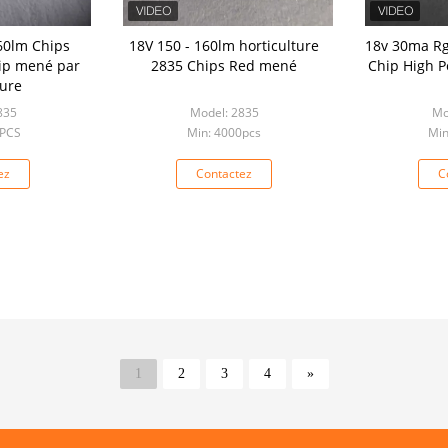
60lm Chips
18V 150 - 160lm horticulture
18v 30ma R
ip mené par
2835 Chips Red mené
Chip High P
ture
835
Model: 2835
Mo
0PCS
Min: 4000pcs
Min
ez
Contactez
C
1
2
3
4
»