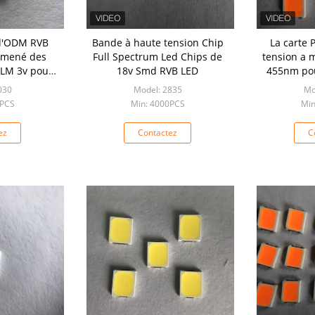
 d'ODM RVB
Bande à haute tension Chip
La carte 
a mené des
Full Spectrum Led Chips de
tension a 
5LM 3v pour
18v Smd RVB LED
455nm pou
t légers
030
Model: 2835
Mo
0PCS
Min: 4000PCS
Min
ez
Contactez
C