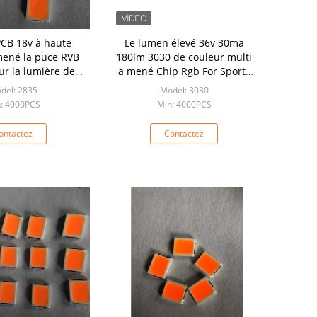
PCB 18v à haute
Le lumen élevé 36v 30ma
mené la puce RVB
180lm 3030 de couleur multi
r la lumière de
a mené Chip Rgb For Sports
signe
Lamp
del: 2835
Model: 3030
: 4000PCS
Min: 4000PCS
ontactez
Contactez