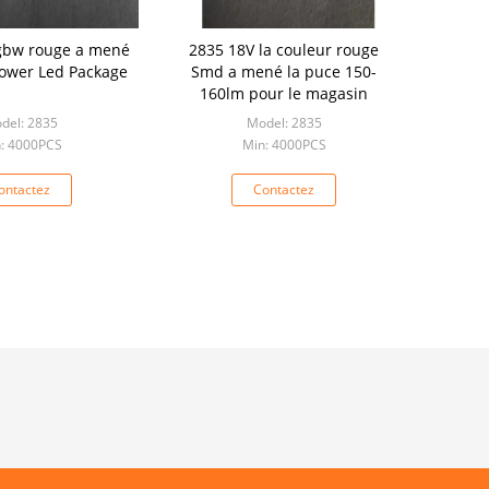
gbw rouge a mené
2835 18V la couleur rouge
ower Led Package
Smd a mené la puce 150-
160lm pour le magasin
del: 2835
Model: 2835
: 4000PCS
Min: 4000PCS
ontactez
Contactez