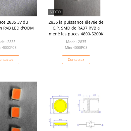
uce 2835 3v du
2835 la puissance élevée de
lm RVB LED d'ODM
C.P. SMD de RA97 RVB a
mené les puces 4800-5200K
del: 2835
Model: 2835
: 4000PCS
Min: 4000PCS
ontactez
Contactez