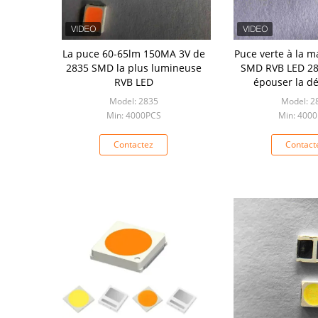
La puce 60-65lm 150MA 3V de
Puce verte à la m
2835 SMD la plus lumineuse
SMD RVB LED 28
RVB LED
épouser la dé
Model: 2835
Model: 2
Min: 4000PCS
Min: 400
Contactez
Contact