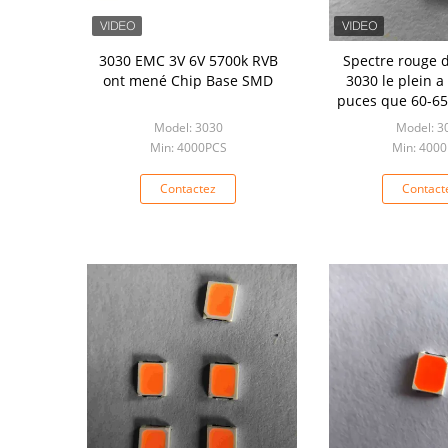
3030 EMC 3V 6V 5700k RVB
Spectre rouge
ont mené Chip Base SMD
3030 le plein 
puces que 60-6
se développen
Model: 3030
Model: 3
Min: 4000PCS
Min: 400
Contactez
Contact