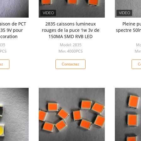
aison de PCT
2835 caissons lumineux
Pleine p
35 9V pour
rouges de la puce 1w 3v de
spectre 50
coration
150MA SMD RVB LED
835
Model: 2835
Mo
0PCS
Min: 4000PCS
Min
ez
Contactez
C