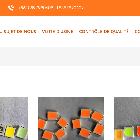
+8618897990409--18897990409
U SUJET DE NOUS
VISITE D'USINE
CONTRÔLE DE QUALITÉ
C